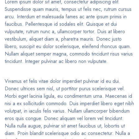
Lorem ipsum dolor sit amet, consectetur adipiscing elit.
Suspendisse quam mauris, tempus ut felis nec, rutrum cursus
arcu. Interdum et malesuada fames ac ante ipsum primis in
faucibus. Pellentesque id sodales elit. Quisque et dui
vulputate, rutrum nunc a, ullamcorper tortor. Duis at libero
vestibulum, aliquet diam a, pharetra mauris. Donec justo
libero, suscipit eu dolor scelerisque, eleifend rhoncus quam.
Nullam aliquet semper magna, commodo tincidunt risus varius
tincidunt. Integer pulvinar ac libero non vulputate.
Vivamus et felis vitae dolor imperdiet pulvinar id eu dui.
Donec ultrices sem nisl, ut porttitor purus scelerisque vel.
Morbi eget lacinia ligula, eu condimentum urna. Maecenas id
nisi a ex sollicitudin commodo. Duis imperdiet libero eget nibh
volutpat, in iaculis felis varius. Nullam ullamcorper bibendum
eros quis congue. Donec aliquam vel lorem vel tincidunt.
Nulla nulla augue, pulvinar sit amet faucibus ut, lobortis ut
diam. Proin blandit scelerisque odio ac consectetur. Nulla a